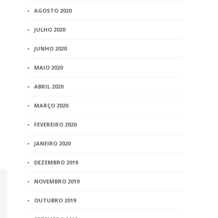
Curitiba (PR) pode ser
para idoso
AGOSTO 2020
limitada a 20 minutos
2 min
read
JULHO 2020
2 min
read
JUNHO 2020
MAIO 2020
ABRIL 2020
MARÇO 2020
FEVEREIRO 2020
JANEIRO 2020
DEZEMBRO 2019
NOVEMBRO 2019
OUTUBRO 2019