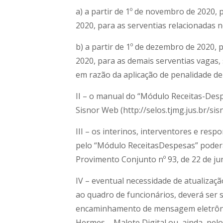
a) a partir de 1º de novembro de 2020,
2020, para as serventias relacionadas 
b) a partir de 1º de dezembro de 2020,
2020, para as demais serventias vagas
em razão da aplicação de penalidade d
II – o manual do “Módulo Receitas-Desp
Sisnor Web (http://selos.tjmg.jus.br/si
III – os interinos, interventores e re
pelo “Módulo ReceitasDespesas” poderão
Provimento Conjunto nº 93, de 22 de ju
IV – eventual necessidade de atualizaç
ao quadro de funcionários, deverá ser s
encaminhamento de mensagem eletrônic
Hermes – Malote Digital ou, ainda, pel