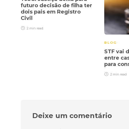
futuro decisão de filha ter
dois pais em Registro
Civil
2 min
read
BLOG
STF vai d
entre ca
para con
2 min
read
Deixe um comentário