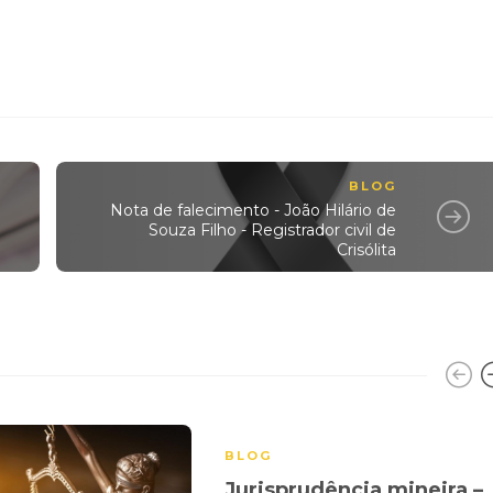
BLOG
Nota de falecimento - João Hilário de
Souza Filho - Registrador civil de
Crisólita
BLOG
Jurisprudência mineira –