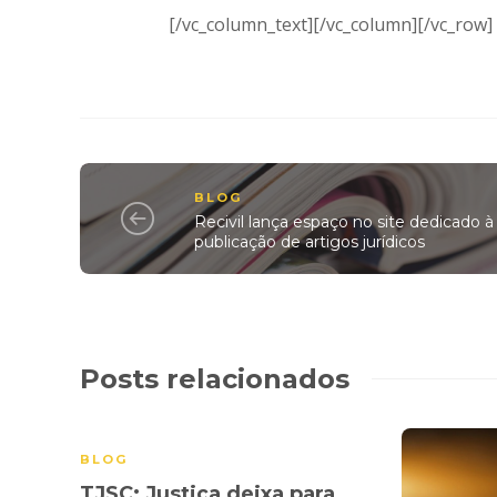
[/vc_column_text][/vc_column][/vc_row]
BLOG
Recivil lança espaço no site dedicado à
publicação de artigos jurídicos
Posts relacionados
BLOG
TJSC: Justiça deixa para