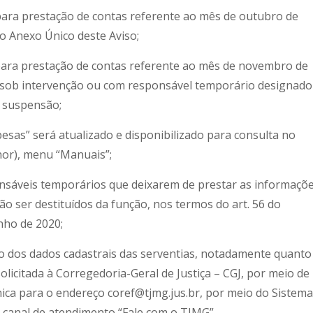
 para prestação de contas referente ao mês de outubro de
no Anexo Único deste Aviso;
 para prestação de contas referente ao mês de novembro de
, sob intervenção ou com responsável temporário designado
e suspensão;
esas” será atualizado e disponibilizado para consulta no
snor), menu “Manuais”;
sponsáveis temporários que deixarem de prestar as informaçõ
 ser destituídos da função, nos termos do art. 56 do
nho de 2020;
ão dos dados cadastrais das serventias, notadamente quanto
olicitada à Corregedoria-Geral de Justiça – CGJ, por meio de
a para o endereço coref@tjmg.jus.br, por meio do Sistema
o canal de atendimento “Fale com o TJMG”