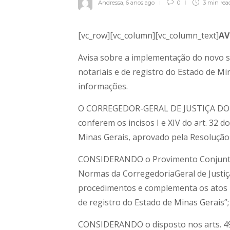
Andressa
,
6 anos ago
0
3 min
rea
[vc_row][vc_column][vc_column_text]
AV
Avisa sobre a implementação do novo s
notariais e de registro do Estado de Mi
informações.
O CORREGEDOR-GERAL DE JUSTIÇA DO E
conferem os incisos I e XIV do art. 32 
Minas Gerais, aprovado pela Resolução d
CONSIDERANDO o Provimento Conjunto nº
Normas da CorregedoriaGeral de Justiç
procedimentos e complementa os atos le
de registro do Estado de Minas Gerais”;
CONSIDERANDO o disposto nos arts. 49 