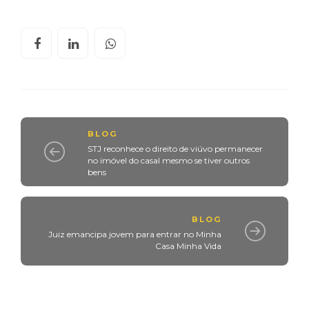
BLOG
STJ reconhece o direito de viúvo permanecer
no imóvel do casal mesmo se tiver outros
bens
BLOG
Juiz emancipa jovem para entrar no Minha
Casa Minha Vida