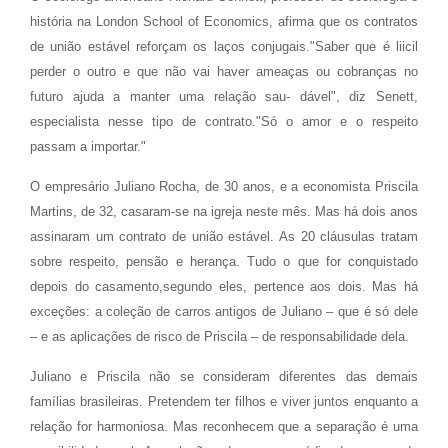
história na London School of Economics, afirma que os contratos
de união estável reforçam os laços conjugais."Saber que é liicil
perder o outro e que não vai haver ameaças ou cobranças no
futuro ajuda a manter uma relação sau- dável", diz Senett,
especialista nesse tipo de contrato."Só o amor e o respeito
passam a importar."
O empresário Juliano Rocha, de 30 anos, e a economista Priscila
Martins, de 32, casaram-se na igreja neste mês. Mas há dois anos
assinaram um contrato de união estável. As 20 cláusulas tratam
sobre respeito, pensão e herança. Tudo o que for conquistado
depois do casamento,segundo eles, pertence aos dois. Mas há
exceções: a coleção de carros antigos de Juliano – que é só dele
– e as aplicações de risco de Priscila – de responsabilidade dela.
Juliano e Priscila não se consideram diferentes das demais
famílias brasileiras. Pretendem ter filhos e viver juntos enquanto a
relação for harmoniosa. Mas reconhecem que a separação é uma