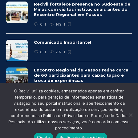
Recivil fortalece presença no Sudoeste de
Minas com visitas institucionais antes do
Encontro Regional em Passos
0
149
Comunicado Importante!
0
297
Encontro Regional de Passos reúne cerca
de 60 participantes para capacitação e
troca de experiências
0
283
O Recivil utiliza cookies, armazenados apenas em caráter
temporário, para geração de informações estatísticas de
visitação no seu portal institucional e aperfeiçoamento da
experiência do usuário na utilização de serviços on-line,
conforme nossa Política de Privacidade e Proteção de Dados
© Recivil 2020 – Todos os direitos reservados.
Pessoais. Ao utilizar nossos serviços, você concorda com esse
procedimento.
Desenvolvido por:
Ciente
Política de Privacidade