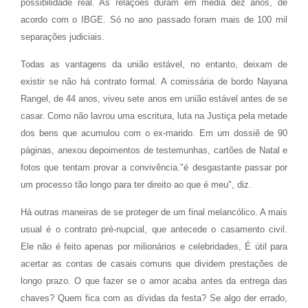
possibilidade real. As relações duram em média dez anos, de
acordo com o IBGE. Só no ano passado foram mais de 100 mil
separações judiciais.
Todas as vantagens da união estável, no entanto, deixam de
existir se não há contrato formal. A comissária de bordo Nayana
Rangel, de 44 anos, viveu sete anos em união estável antes de se
casar. Como não lavrou uma escritura, luta na Justiça pela metade
dos bens que acumulou com o ex-marido. Em um dossiê de 90
páginas, anexou depoimentos de testemunhas, cartões de Natal e
fotos que tentam provar a convivência."é desgastante passar por
um processo tão longo para ter direito ao que é meu", diz.
Há outras maneiras de se proteger de um final melancólico. A mais
usual é o contrato pré-nupcial, que antecede o casamento civil.
Ele não é feito apenas por milionários e celebridades, É útil para
acertar as contas de casais comuns que dividem prestações de
longo prazo. O que fazer se o amor acaba antes da entrega das
chaves? Quem fica com as dívidas da festa? Se algo der errado,