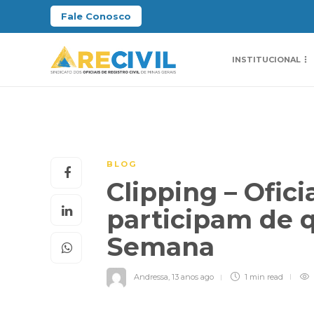
Fale Conosco
INSTITUCIONAL
BLOG
Clipping – Ofici
participam de q
Semana
Andressa
,
13 anos ago
1 min
read