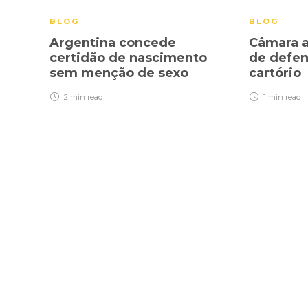
BLOG
BLOG
Argentina concede
Câmara a
certidão de nascimento
de defen
sem menção de sexo
cartório
2 min
read
1 min
read