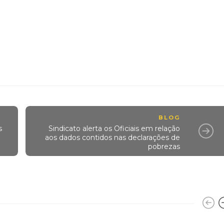
BLOG
s
Sindicato alerta os Oficiais em relação
aos dados contidos nas declarações de
pobrezas