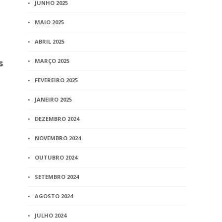
JUNHO 2025
BLOG
MAIO 2025
Paternidade
não exime 
ABRIL 2025
responsabil
MARÇO 2025
s
biológico, 
FEVEREIRO 2025
7 min
read
JANEIRO 2025
BLOG
DEZEMBRO 2024
Comissão Gestora toma
posse para o biênio
NOVEMBRO 2024
2020/2022
OUTUBRO 2024
1 min
read
SETEMBRO 2024
AGOSTO 2024
JULHO 2024