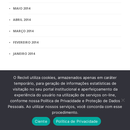
MAIO 2014
ABRIL 2014
MARÇO 2014
FEVEREIRO 2014
JANEIRO 2014
O Recivil utiliza cookies, armazenados apenas em caráter
temporário, para geração de informações estatísticas de
visitação no seu portal institucional e aperfeiçoamento da
experiência do usuário na utilização de serviços on-line,
conforme nossa Política de Privacidade e Proteção de Dados
Pessoais. Ao utilizar nossos serviços, você concorda com esse
procedimento.
Endereço
Ciente
Política de Privacidade
Rua Timbiras, 2318, Lourdes Belo Horizonte – MG. Cep: