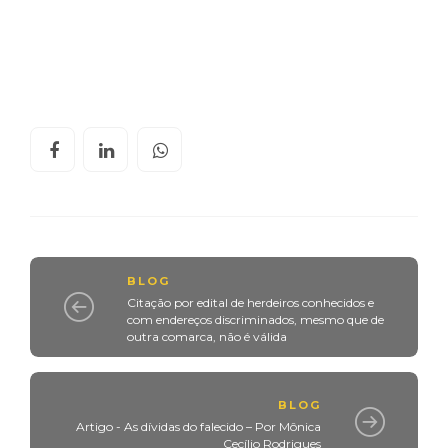
BLOG
Citação por edital de herdeiros conhecidos e
com endereços discriminados, mesmo que de
outra comarca, não é válida
BLOG
Artigo - As dívidas do falecido – Por Mônica
Cecílio Rodrigues