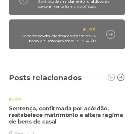
Contrato de arrendamento rural dispensa
consentimento formal do cônjuge
BLOG
Cartórios devem informar óbitos em até 24
horas, diz Bolsonaro sobre Lei 13.846/19
Posts relacionados
BLOG
Sentença, confirmada por acórdão,
restabelece matrimônio e altera regime
de bens de casal
2 min