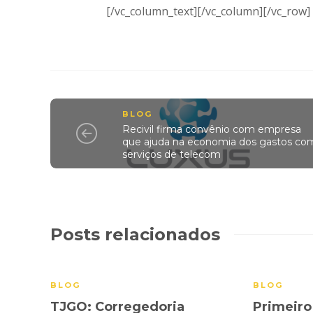
[/vc_column_text][/vc_column][/vc_row]
BLOG
Recivil firma convênio com empresa
que ajuda na economia dos gastos co
serviços de telecom
Posts relacionados
BLOG
BLOG
TJGO: Corregedoria
Primeir