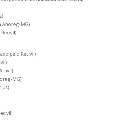
s)
la Anoreg-MG)
Recivil)
do pelo Recivil)
vil)
civil)
Anoreg-MG)
rjus)
civil