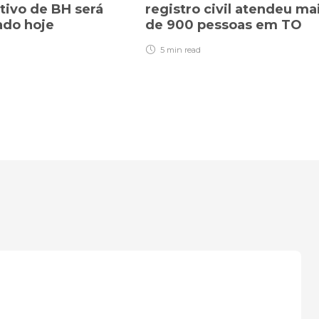
ivo de BH será
registro civil atendeu ma
ado hoje
de 900 pessoas em TO
5 min
read