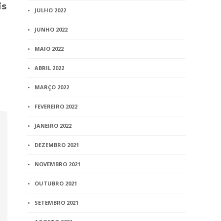
is
palco de casamento
Concurso P
JULHO 2022
coletivo para os
Notários e 
operários
lançará nov
JUNHO 2022
3 min
read
1 min
read
MAIO 2022
ABRIL 2022
MARÇO 2022
FEVEREIRO 2022
JANEIRO 2022
DEZEMBRO 2021
NOVEMBRO 2021
OUTUBRO 2021
SETEMBRO 2021