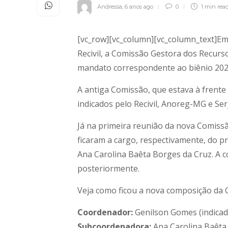
Andressa
,
6 anos ago
0
1 min
rea
[vc_row][vc_column][vc_column_text]Em 
Recivil, a Comissão Gestora dos Recur
mandato correspondente ao biênio 202
A antiga Comissão, que estava à fren
indicados pelo Recivil, Anoreg-MG e Ser
Já na primeira reunião da nova Comiss
ficaram a cargo, respectivamente, do pre
Ana Carolina Baêta Borges da Cruz. A 
posteriormente.
Veja como ficou a nova composição da 
Coordenador:
Genilson Gomes (indicado
Subcoordenadora:
Ana Carolina Baêta B