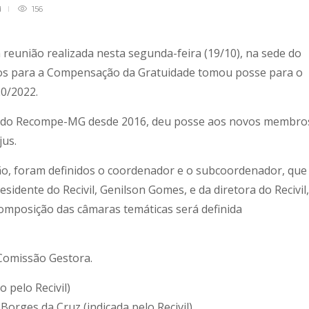
d
156
reunião realizada nesta segunda-feira (19/10), na sede do
sos para a Compensação da Gratuidade tomou posse para o
0/2022.
te do Recompe-MG desde 2016, deu posse aos novos membro
jus.
ão, foram definidos o coordenador e o subcoordenador, que
sidente do Recivil, Genilson Gomes, e da diretora do Recivil,
composição das câmaras temáticas será definida
Comissão Gestora.
 pelo Recivil)
orges da Cruz (indicada pelo Recivil)