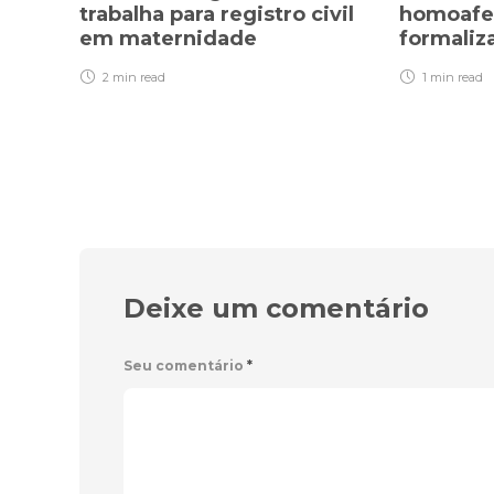
trabalha para registro civil
homoafet
em maternidade
formaliz
2 min
read
1 min
read
Deixe um comentário
Seu comentário
*