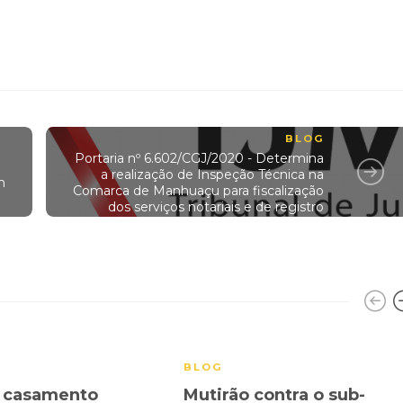
BLOG
Portaria nº 6.602/CGJ/2020 - Determina
a realização de Inspeção Técnica na
m
Comarca de Manhuaçu para fiscalização
dos serviços notariais e de registro
BLOG
o casamento
Mutirão contra o sub-