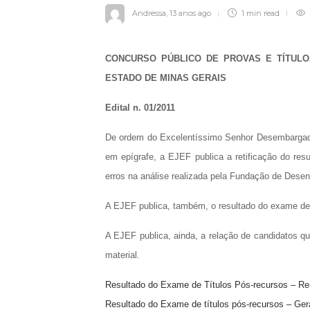
Andressa
,
13 anos ago
1 min
read
CONCURSO PÚBLICO DE PROVAS E TÍTUL
ESTADO DE MINAS GERAIS
Edital n. 01/2011
De ordem do Excelentíssimo Senhor Desembargado
em epígrafe, a EJEF publica a retificação do resu
erros na análise realizada pela Fundação de Des
A EJEF publica, também, o resultado do exame de 
A EJEF publica, ainda, a relação de candidatos que
material.
Resultado do Exame de Títulos Pós-recursos – R
Resultado do Exame de títulos pós-recursos – Gera