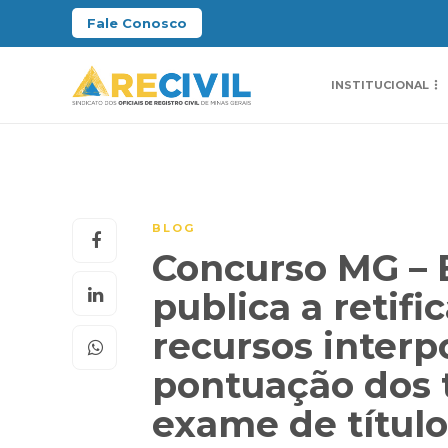
Fale Conosco
INSTITUCIONAL
BLOG
Concurso MG – Ed
publica a retif
recursos interp
pontuação dos t
exame de títul