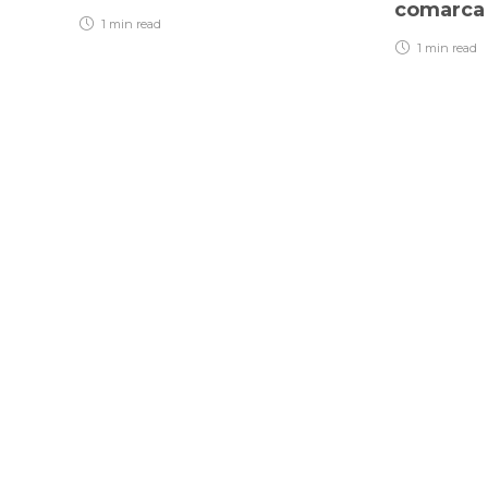
comarca 
1 min
read
1 min
read