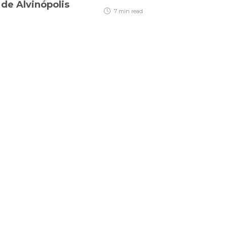
de Alvinópolis
7 min
read