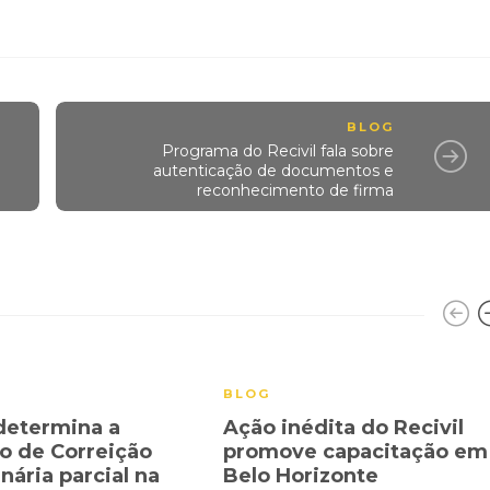
BLOG
Programa do Recivil fala sobre
autenticação de documentos e
reconhecimento de firma
BLOG
determina a
Ação inédita do Recivil
ão de Correição
promove capacitação em
nária parcial na
Belo Horizonte