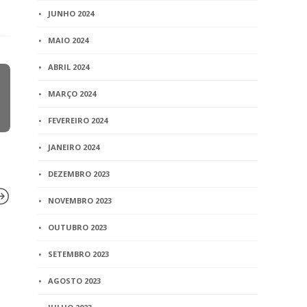
JUNHO 2024
MAIO 2024
ABRIL 2024
MARÇO 2024
FEVEREIRO 2024
JANEIRO 2024
DEZEMBRO 2023
NOVEMBRO 2023
OUTUBRO 2023
BLOG
BLOG
SETEMBRO 2023
Diretores nacionais do
Recivil anu
Ibdfam falam ao Fantástico
AGOSTO 2023
veículo Spa
sobre união estável
proprieda