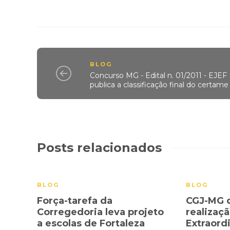
BLOG
Concurso MG - Edital n. 01/2011 - EJEF
publica a classificação final do certame
Posts relacionados
BLOG
BLOG
Força-tarefa da
CGJ-MG 
Corregedoria leva projeto
realizaç
a escolas de Fortaleza
Extraordi