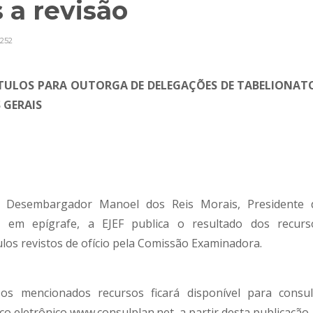
 a revisão
252
ÍTULOS PARA OUTORGA DE DELEGAÇÕES DE TABELIONAT
 GERAIS
 Desembargador Manoel dos Reis Morais, Presidente 
em epígrafe, a EJEF publica o resultado dos recurs
ulos revistos de ofício pela Comissão Examinadora.
s mencionados recursos ficará disponível para consul
ço eletrônico www.consulplan.net, a partir desta publicação.