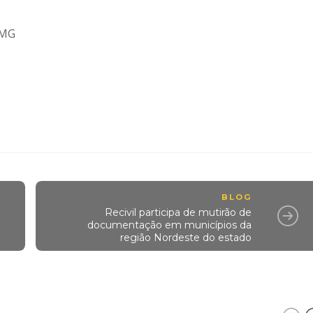
– MG
BLOG
Recivil participa de mutirão de
documentação em municípios da
região Nordeste do estado