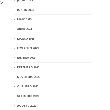
JULHO 2023
JUNHO 2023
BLOG
MAIO 2023
BLOG
Representantes do
STJ analisa
ABRIL 2023
Registro Civil obtém 2ª e 3ª
pensão e pa
colocação no 1º
bens
MARÇO 2023
Campeonato de Futebol
6 min
read
Society SERJUS
FEVEREIRO 2023
2 min
read
JANEIRO 2023
DEZEMBRO 2022
NOVEMBRO 2022
OUTUBRO 2022
SETEMBRO 2022
AGOSTO 2022