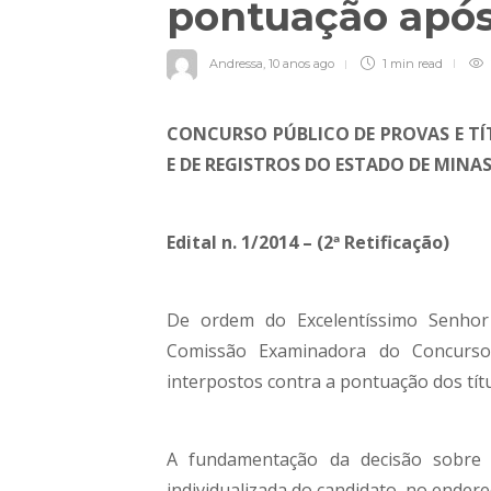
pontuação após
Andressa
,
10 anos ago
1 min
read
CONCURSO PÚBLICO DE PROVAS E T
E DE REGISTROS DO ESTADO DE MINAS
Edital n. 1/2014 – (2ª Retificação)
De ordem do Excelentíssimo Senhor
Comissão Examinadora do Concurso 
interpostos contra a pontuação dos tít
A fundamentação da decisão sobre o
individualizada do candidato, no endere