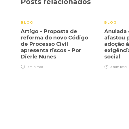
Posts relacionados
BLOG
BLOG
Artigo – Proposta de
Anulada 
reforma do novo Código
afastou 
de Processo Civil
adoção à
apresenta riscos – Por
exigênci
Dierle Nunes
social
9 min
read
3 min
read