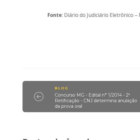
Fonte
: Diário do Judiciário Eletrônico 
BLOG
Concurso MG - Edital n° 1/2014 - 2ª
Retificação - CNJ determina anulação
da prova oral