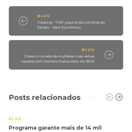
BLOG
Clipping - TJSP julga lei dos cartórios do
Estado - Valor Econômico
BLOG
Cresce o número de mulheres mais velhas
casadas com homens mais jovens, diz IBGE
Posts relacionados
BLOG
Programa garante mais de 14 mil