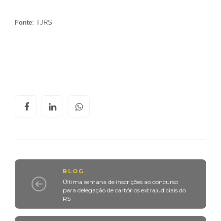
Fonte
: TJRS
BLOG
Última semana de inscrições ao concurso
para delegação de cartórios extrajudiciais do
RS