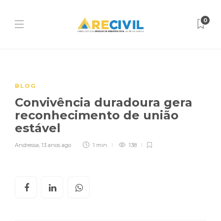
0
BLOG
Convivência duradoura gera
reconhecimento de união
estável
Andressa
,
13 anos ago
1 min
138