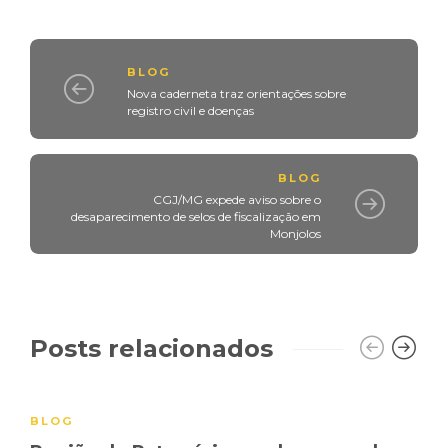
BLOG
Nova caderneta traz orientações sobre
registro civil e doenças
BLOG
CGJ/MG expede aviso sobre o
desaparecimento de selos de fiscalização em
Monjolos
Posts relacionados
BLOG