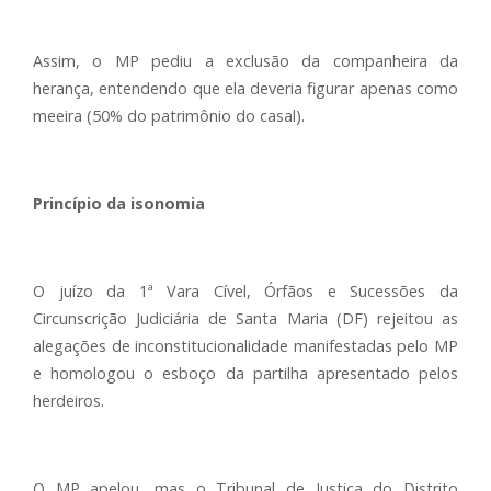
Assim, o MP pediu a exclusão da companheira da
herança, entendendo que ela deveria figurar apenas como
meeira (50% do patrimônio do casal).
Princípio da isonomia
O juízo da 1ª Vara Cível, Órfãos e Sucessões da
Circunscrição Judiciária de Santa Maria (DF) rejeitou as
alegações de inconstitucionalidade manifestadas pelo MP
e homologou o esboço da partilha apresentado pelos
herdeiros.
O MP apelou, mas o Tribunal de Justiça do Distrito