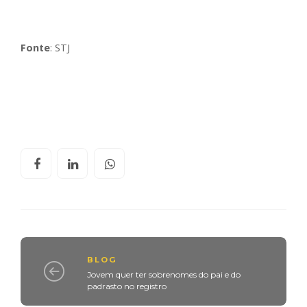
Fonte
: STJ
BLOG
Jovem quer ter sobrenomes do pai e do
padrasto no registro