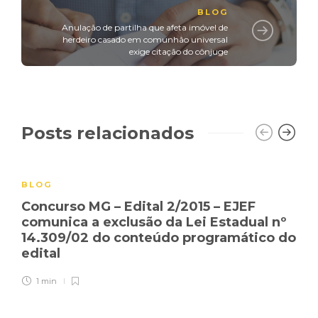
BLOG
Anulação de partilha que afeta imóvel de
herdeiro casado em comunhão universal
exige citação do cônjuge
Posts relacionados
BLOG
Concurso MG – Edital 2/2015 – EJEF
comunica a exclusão da Lei Estadual nº
14.309/02 do conteúdo programático do
edital
1 min