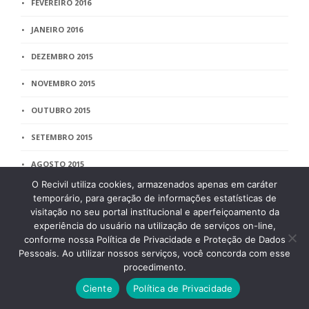
FEVEREIRO 2016
JANEIRO 2016
DEZEMBRO 2015
NOVEMBRO 2015
OUTUBRO 2015
SETEMBRO 2015
AGOSTO 2015
O Recivil utiliza cookies, armazenados apenas em caráter
JULHO 2015
temporário, para geração de informações estatísticas de
visitação no seu portal institucional e aperfeiçoamento da
JUNHO 2015
experiência do usuário na utilização de serviços on-line,
conforme nossa Política de Privacidade e Proteção de Dados
MAIO 2015
Pessoais. Ao utilizar nossos serviços, você concorda com esse
procedimento.
ABRIL 2015
Ciente
Política de Privacidade
MARÇO 2015