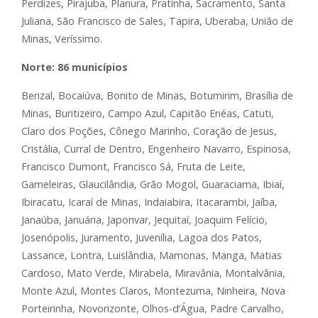
Perdizes, Pirajuba, Planura, Pratinha, Sacramento, Santa
Juliana, São Francisco de Sales, Tapira, Uberaba, União de
Minas, Veríssimo.
Norte: 86 municípios
Berizal, Bocaiúva, Bonito de Minas, Botumirim, Brasília de
Minas, Buritizeiro, Campo Azul, Capitão Enéas, Catuti,
Claro dos Poções, Cônego Marinho, Coração de Jesus,
Cristália, Curral de Dentro, Engenheiro Navarro, Espinosa,
Francisco Dumont, Francisco Sá, Fruta de Leite,
Gameleiras, Glaucilândia, Grão Mogol, Guaraciama, Ibiaí,
Ibiracatu, Icaraí de Minas, Indaiabira, Itacarambi, Jaíba,
Janaúba, Januária, Japonvar, Jequitaí, Joaquim Felício,
Josenópolis, Juramento, Juvenília, Lagoa dos Patos,
Lassance, Lontra, Luislândia, Mamonas, Manga, Matias
Cardoso, Mato Verde, Mirabela, Miravânia, Montalvânia,
Monte Azul, Montes Claros, Montezuma, Ninheira, Nova
Porteirinha, Novorizonte, Olhos-d’Água, Padre Carvalho,