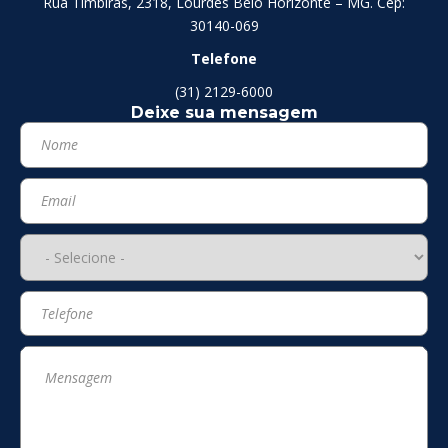
Rua Timbiras, 2318, Lourdes Belo Horizonte – MG. Cep:
30140-069
Telefone
(31) 2129-6000
Deixe sua mensagem