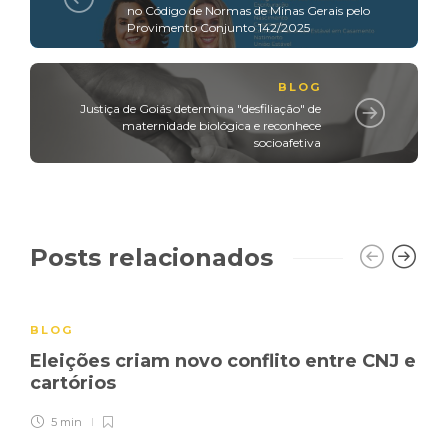
no Código de Normas de Minas Gerais pelo
Provimento Conjunto 142/2025
BLOG
Justiça de Goiás determina "desfiliação" de
maternidade biológica e reconhece
socioafetiva
Posts relacionados
BLOG
Eleições criam novo conflito entre CNJ e
cartórios
5 min