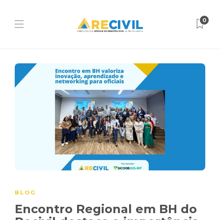
0
BLOG
Encontro Regional em BH do