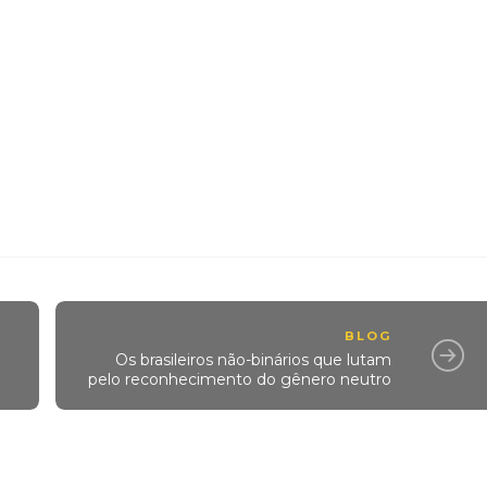
BLOG
Os brasileiros não-binários que lutam
pelo reconhecimento do gênero neutro