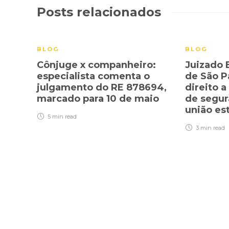
Posts relacionados
BLOG
BLOG
Cônjuge x companheiro:
Juizado 
especialista comenta o
de São P
julgamento do RE 878694,
direito 
marcado para 10 de maio
de segur
união es
5 min
read
3 min
read