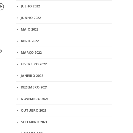
JULHO 2022
JUNHO 2022
BLOG
BLOG
MAIO 2022
Portaria nº 4.951/CGJ/2017
Notariado g
ABRIL 2022
– Determina a realização
economia d
o
de Inspeção Técnica na
aos cofres 
MARÇO 2022
Comarca de Rio Pardo de
última déc
Minas, para fiscalização
FEVEREIRO 2022
3 min
read
dos serviços notariais e de
JANEIRO 2022
registro
DEZEMBRO 2021
2 min
read
NOVEMBRO 2021
OUTUBRO 2021
SETEMBRO 2021