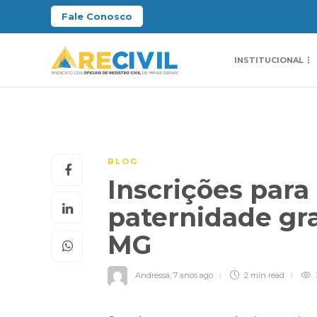
Fale Conosco
INSTITUCIONAL
BLOG
Inscrições par
paternidade gra
MG
Andressa
,
7 anos ago
2 min
read