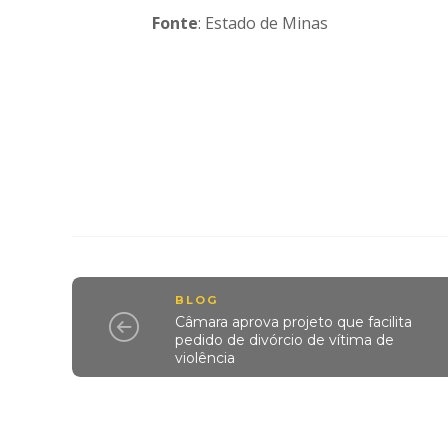
Fonte
: Estado de Minas
BLOG
Câmara aprova projeto que facilita
pedido de divórcio de vítima de
violência