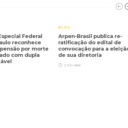
BLOG
Especial Federal
Arpen-Brasil publica re-
aulo reconhece
ratificação do edital de
a pensão por morte
convocação para a eleiçã
ado com dupla
de sua diretoria
tável
2 min
read