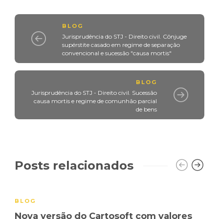
BLOG
Jurisprudência do STJ - Direito civil. Cônjuge
supérstite casado em regime de separação
convencional e sucessão "causa mortis"
BLOG
Jurisprudência do STJ - Direito civil. Sucessão
causa mortis e regime de comunhão parcial
de bens
Posts relacionados
BLOG
Nova versão do Cartosoft com valores