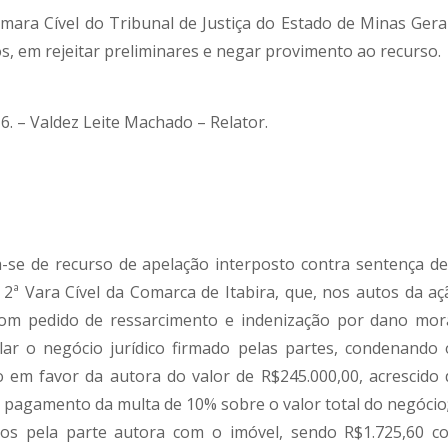
âmara Cível do Tribunal de Justiça do Estado de Minas Gerai
, em rejeitar preliminares e negar provimento ao recurso.
. – Valdez Leite Machado – Relator.
e de recurso de apelação interposto contra sentença de 
a 2ª Vara Cível da Comarca de Itabira, que, nos autos da aç
 com pedido de ressarcimento e indenização por dano mora
ar o negócio jurídico firmado pelas partes, condenando 
o em favor da autora do valor de R$245.000,00, acrescido 
 pagamento da multa de 10% sobre o valor total do negócio;
os pela parte autora com o imóvel, sendo R$1.725,60 c