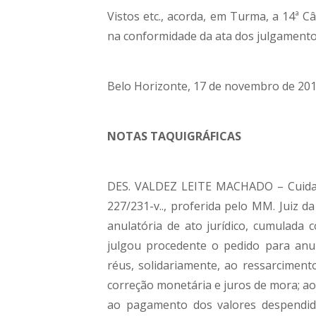
Vistos etc., acorda, em Turma, a 14ª C
na conformidade da ata dos julgamentos
Belo Horizonte, 17 de novembro de 2016
NOTAS TAQUIGRÁFICAS
DES. VALDEZ LEITE MACHADO – Cuida-s
227/231-v.., proferida pelo MM. Juiz d
anulatória de ato jurídico, cumulada
julgou procedente o pedido para anul
réus, solidariamente, ao ressarciment
correção monetária e juros de mora; ao
ao pagamento dos valores despendid