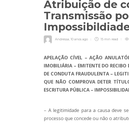
Atribuição de c
Transmissão por
Impossibildiad
Andressa
,
10 anos ago
15 min
read
APELAÇÃO CÍVEL – AÇÃO ANULATÓ
IMOBILIÁRIA – EMITENTE DO RECIBO
DE CONDUTA FRAUDULENTA – LEGIT
QUE NÃO COMPROVA DETER TÍTULO
ESCRITURA PÚBLICA – IMPOSSIBILID
– A legitimidade para a causa deve ser
processo que concede ou não o atributo 