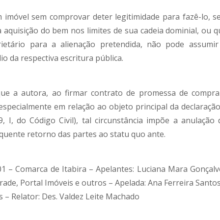
imóvel sem comprovar deter legitimidade para fazê-lo, se
a aquisição do bem nos limites de sua cadeia dominial, ou q
ietário para a alienação pretendida, não pode assumir
o da respectiva escritura pública.
ue a autora, ao firmar contrato de promessa de compra
, especialmente em relação ao objeto principal da declaração
9, I, do Código Civil), tal circunstância impõe a anulação 
quente retorno das partes ao statu quo ante.
001 – Comarca de Itabira – Apelantes: Luciana Mara Gonçalv
rade, Portal Imóveis e outros – Apelada: Ana Ferreira Santo
es – Relator: Des. Valdez Leite Machado