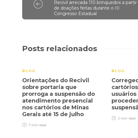
Recivil arrecada 110 brinquedos a partir
de doações feitas durante o III
Congresso Estadual
Posts relacionados
BLOG
BLOG
Orientações do Recivil
Correged
sobre portaria que
cartório
prorroga a suspensão do
usuários
atendimento presencial
proceder
nos cartórios de Minas
suspens
Gerais até 15 de julho
2 min
read
7 min
read