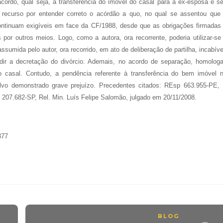
acordo, qual seja, a transferência do imóvel do casal para a ex-esposa e s
 recurso por entender correto o acórdão a quo, no qual se assentou que
 continuam exigíveis em face da CF/1988, desde que as obrigações firmadas
or outros meios. Logo, como a autora, ora recorrente, poderia utilizar-se
assumida pelo autor, ora recorrido, em ato de deliberação de partilha, incabíve
pedir a decretação do divórcio. Ademais, no acordo de separação, homolog
 do casal. Contudo, a pendência referente à transferência do bem imóvel 
alvo demonstrado grave prejuízo. Precedentes citados: REsp 663.955-PE,
207.682-SP, Rel. Min. Luís Felipe Salomão, julgado em 20/11/2008.
377
BLOG