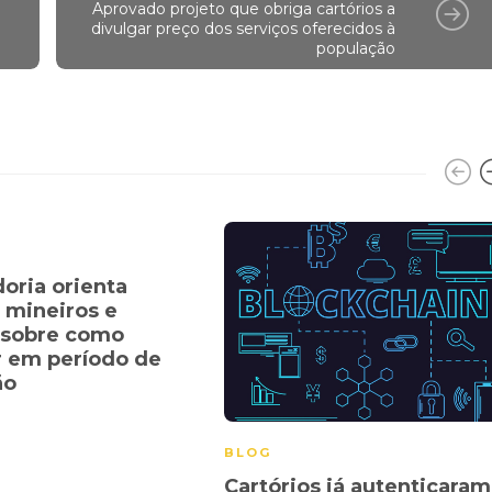
Aprovado projeto que obriga cartórios a
divulgar preço dos serviços oferecidos à
população
oria orienta
s mineiros e
 sobre como
 em período de
ão
BLOG
Cartórios já autenticaram