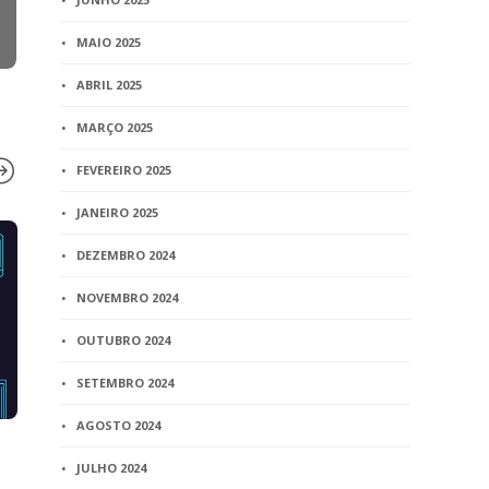
MAIO 2025
ABRIL 2025
MARÇO 2025
FEVEREIRO 2025
JANEIRO 2025
BLOG
BLOG
DEZEMBRO 2024
Justiça cadastra indígenas
STF suspen
NOVEMBRO 2024
em programa que dá
impedia re
registro, RG e CPF
teto remune
OUTUBRO 2024
serventias 
3 min
read
por interin
SETEMBRO 2024
1 min
read
AGOSTO 2024
JULHO 2024