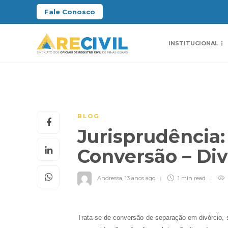
Fale Conosco
INSTITUCIONAL
BLOG
Jurisprudência:
Conversão – Div
Andressa
,
13 anos ago
1 min
read
Trata-se de conversão de separação em divórcio, s