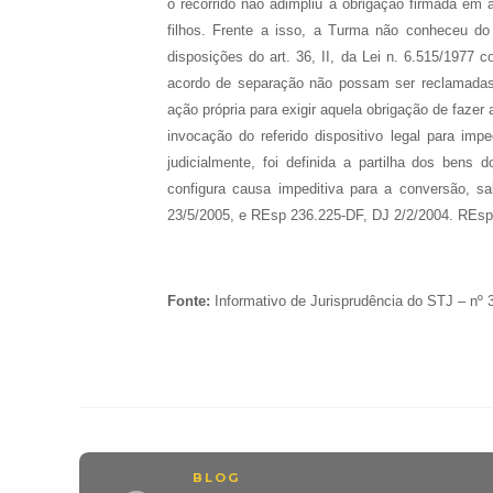
o recorrido não adimpliu a obrigação firmada em 
filhos. Frente a isso, a Turma não conheceu do
disposições do art. 36, II, da Lei n. 6.515/1977
acordo de separação não possam ser reclamadas p
ação própria para exigir aquela obrigação de fazer 
invocação do referido dispositivo legal para im
judicialmente, foi definida a partilha dos bens
configura causa impeditiva para a conversão, s
23/5/2005, e REsp 236.225-DF, DJ 2/2/2004. REsp 
Fonte:
Informativo de Jurisprudência do STJ – nº 
BLOG