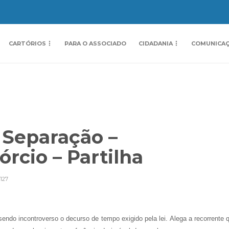
CARTÓRIOS
PARA O ASSOCIADO
CIDADANIA
COMUNICA
 Separação –
órcio – Partilha
127
endo incontroverso o decurso de tempo exigido pela lei. Alega a recorrente 