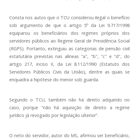
Consta nos autos que o TCU considerou ilegal o benefício
sob argumento de que o artigo 5º da Lei 9.717/1998
equiparou os beneficiários dos regimes próprios dos
servidores públicos ao Regime Geral de Previdência Social
(RGPS). Portanto, extinguiu as categorias de pensão civil
estatutária previstas nas alíneas "a", "b", "c" e "d", do
artigo 217, inciso II, da Lei 8.112/1990 (Estatuto dos
Servidores Públicos Civis da União), dentre as quais se
enquadra a hipótese do menor sob guarda.
Segundo o TCU, também não há direito adquirido no
caso, porque “não há aquisição de direito a regime
jurídico já revogado por legislação ulterior”.
O neto do servidor, autor do MS, afirmou ser beneficiário,