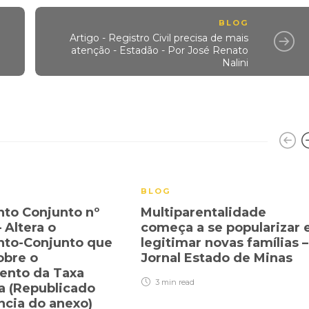
BLOG
Artigo - Registro Civil precisa de mais
atenção - Estadão - Por José Renato
Nalini
BLOG
to Conjunto nº
Multiparentalidade
 Altera o
começa a se popularizar 
nto-Conjunto que
legitimar novas famílias –
obre o
Jornal Estado de Minas
ento da Taxa
3 min
read
ia (Republicado
ncia do anexo)