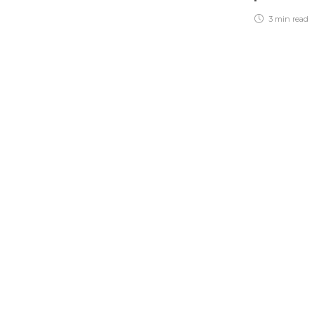
3 min
read