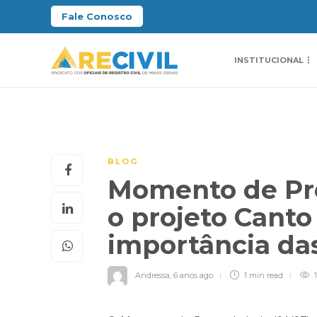
Fale Conosco
INSTITUCIONAL
BLOG
Momento de Pro
o projeto Canto
importância da
Andressa
,
6 anos ago
1 min
read
1