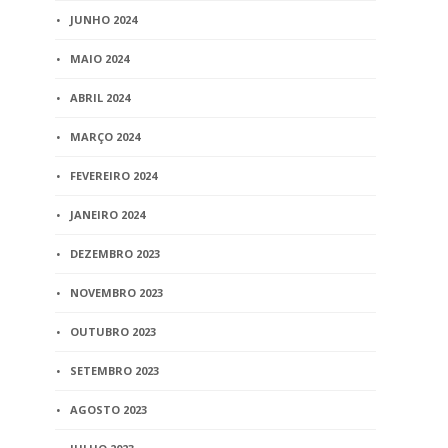
BLOG
JUNHO 2024
Departame
MAIO 2024
Tecnologia
do Recivil d
ABRIL 2024
novo recur
WebRecivi
MARÇO 2024
1 min
read
FEVEREIRO 2024
JANEIRO 2024
DEZEMBRO 2023
NOVEMBRO 2023
OUTUBRO 2023
SETEMBRO 2023
AGOSTO 2023