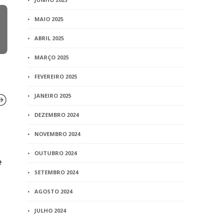
MAIO 2025
ABRIL 2025
MARÇO 2025
FEVEREIRO 2025
JANEIRO 2025
DEZEMBRO 2024
NOVEMBRO 2024
BLOG
Concubina não tem direito
OUTUBRO 2024
e
a indenização por serviços
prestados ao amante
SETEMBRO 2024
2 min
read
AGOSTO 2024
JULHO 2024