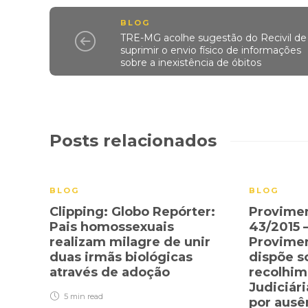
BLOG
TRE-MG acolhe sugestão do Recivil de
suprimir o envio físico de informações
sobre a inexistência de óbitos
Posts relacionados
BLOG
BLOG
Clipping: Globo Repórter:
Provimen
Pais homossexuais
43/2015 –
realizam milagre de unir
Provime
duas irmãs biológicas
dispõe s
através de adoção
recolhim
Judiciár
5 min
read
por ausê