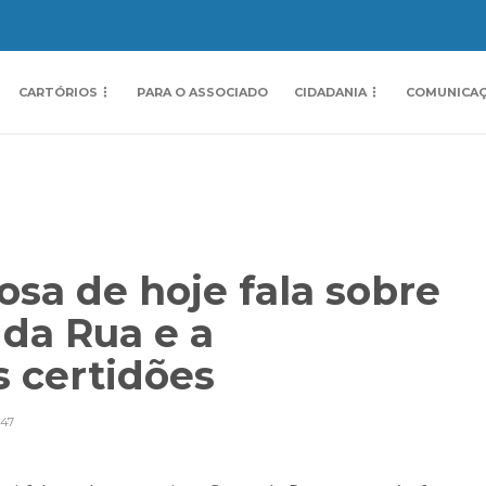
CARTÓRIOS
PARA O ASSOCIADO
CIDADANIA
COMUNICA
sa de hoje fala sobre
 da Rua e a
s certidões
47