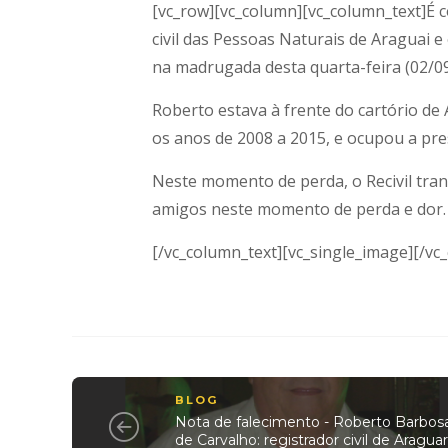
[vc_row][vc_column][vc_column_text]É c
civil das Pessoas Naturais de Araguai e
na madrugada desta quarta-feira (02/09
Roberto estava à frente do cartório de 
os anos de 2008 a 2015, e ocupou a pre
Neste momento de perda, o Recivil tran
amigos neste momento de perda e dor.
[/vc_column_text][vc_single_image][/vc
BLOG
Nota de falecimento - Roberto Barbos
de Carvalho: registrador civil de Araguar