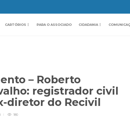
CARTÓRIOS
PARA O ASSOCIADO
CIDADANIA
COMUNICA
mento – Roberto
alho: registrador civil
x-diretor do Recivil
d
180