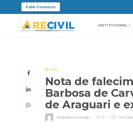
Fale Conosco
INSTITUCIONAL
BLOG
Nota de faleci
Barbosa de Carv
de Araguari e e
Andressa
,
6 anos ago
0
1 min
rea