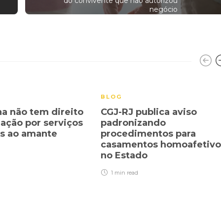
do convivente que não autorizou
negócio
BLOG
a não tem direito
CGJ-RJ publica aviso
zação por serviços
padronizando
os ao amante
procedimentos para
casamentos homoafetivo
no Estado
1 min
read