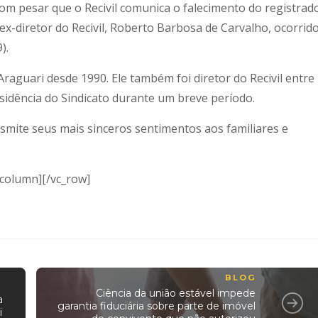
om pesar que o Recivil comunica o falecimento do registrad
 ex-diretor do Recivil, Roberto Barbosa de Carvalho, ocorrid
).
Araguari desde 1990. Ele também foi diretor do Recivil entre
sidência do Sindicato durante um breve período.
smite seus mais sinceros sentimentos aos familiares e
_column][/vc_row]
BLOG
Ciência da união estável impede
a
garantia fiduciária sobre parte de imóvel
i