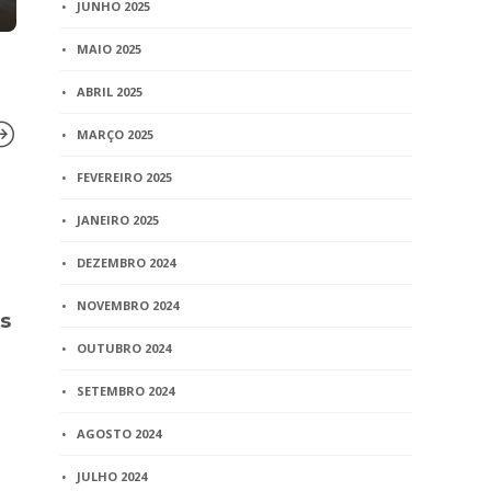
JUNHO 2025
MAIO 2025
ABRIL 2025
MARÇO 2025
FEVEREIRO 2025
BLOG
JANEIRO 2025
TJMG empossa corregedor
DEZEMBRO 2024
e vice
NOVEMBRO 2024
4 min
read
s
OUTUBRO 2024
SETEMBRO 2024
BLOG
AGOSTO 2024
CNJ – Trans
cartórios: 
JULHO 2024