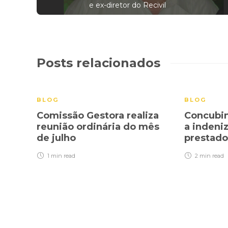
e ex-diretor do Recivil
Posts relacionados
BLOG
BLOG
Comissão Gestora realiza
Concubin
reunião ordinária do mês
a indeni
de julho
prestad
1 min
read
2 min
read