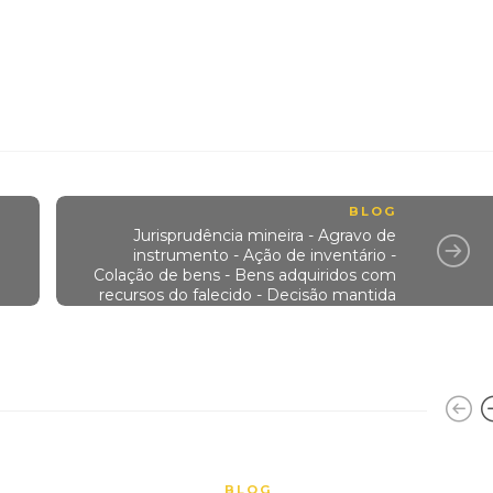
BLOG
Jurisprudência mineira - Agravo de
instrumento - Ação de inventário -
Colação de bens - Bens adquiridos com
recursos do falecido - Decisão mantida
BLOG