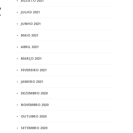
AGOSTO 2021
o
Casal gay de Brasília vai
Portaria Co
JULHO 2021
o
tentar na Justiça que filha
327/2013 –
tenha registro da mãe e de
dos serviço
JUNHO 2021
dois pais
registro no
de dezembr
MAIO 2021
2 min
read
de janeiro 
ABRIL 2021
11 min
read
MARÇO 2021
FEVEREIRO 2021
JANEIRO 2021
DEZEMBRO 2020
NOVEMBRO 2020
OUTUBRO 2020
SETEMBRO 2020