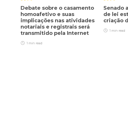
Debate sobre o casamento
Senado a
homoafetivo e suas
de lei es
implicações nas atividades
criação 
notariais e registrais será
1 min
read
transmitido pela Internet
1 min
read