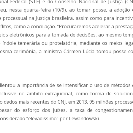
al Federal (STF) e do Conselho Nacional de Justiça (CNJ
eu, nesta quarta-feira (10/9), ao tomar posse, a adoção 
 processual na Justiça brasileira, assim como para incentiv
flitos, como a conciliação. “Procuraremos acelerar a prestaç
 meios eletrônicos para a tomada de decisões, ao mesmo tem
índole temerária ou protelatória, mediante os meios lega
 mesma cerimônia, a ministra Cármen Lúcia tomou posse c
lientou a importância de se intensificar o uso de métodos 
nclusive no âmbito extrajudicial, como forma de solucion
undo dados mais recentes do CNJ, em 2013, 95 milhões process
 apesar do esforço dos juízes, a taxa de congestionamen
 considerado “elevadíssimo” por Lewandowski.