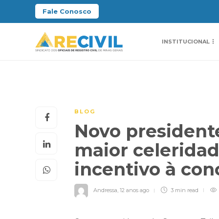
Fale Conosco
INSTITUCIONAL
BLOG
Novo president
maior celeridad
incentivo à con
Andressa
,
12 anos ago
3 min
read