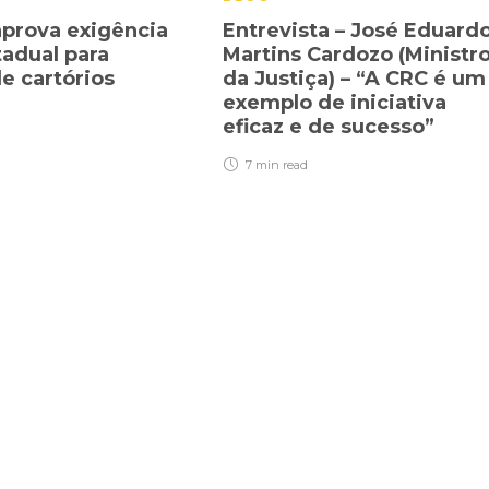
prova exigência
Entrevista – José Eduard
tadual para
Martins Cardozo (Ministr
de cartórios
da Justiça) – “A CRC é um
exemplo de iniciativa
eficaz e de sucesso”
7 min
read