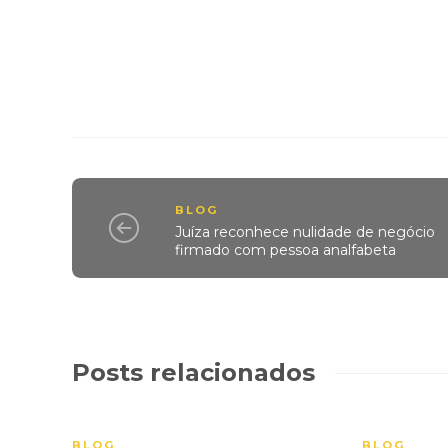
BLOG
Juíza reconhece nulidade de negócio
firmado com pessoa analfabeta
Posts relacionados
BLOG
BLOG