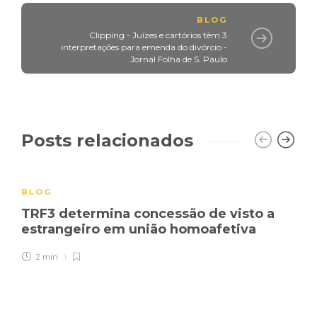
BLOG
Clipping - Juízes e cartórios têm 3
interpretações para emenda do divórcio -
Jornal Folha de S. Paulo
Posts relacionados
BLOG
TRF3 determina concessão de visto a
estrangeiro em união homoafetiva
2 min