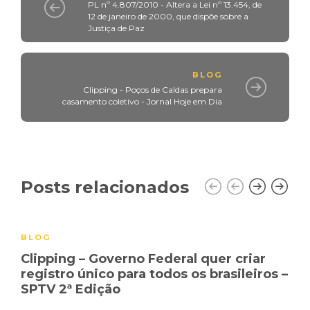
PL nº 4.807/2010 - Altera a Lei nº 13.454, de
12 de janeiro de 2000, que dispõe sobre a
Justiça de Paz
BLOG
Clipping - Poços de Caldas prepara
casamento coletivo - Jornal Hoje em Dia
Posts relacionados
BLOG
Clipping – Governo Federal quer criar
registro único para todos os brasileiros –
SPTV 2ª Edição