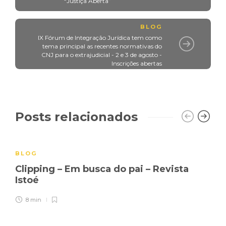
“Justiça Aberta”
BLOG
IX Fórum de Integração Jurídica tem como
tema principal as recentes normativas do
CNJ para o extrajudicial - 2 e 3 de agosto -
Inscrições abertas
Posts relacionados
BLOG
Clipping – Em busca do pai – Revista
Istoé
8 min