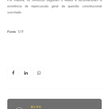
Por maioria, os ministros seguiram o relator e reconheceram a
existência de repercussão geral da questão constitucional
suscitada.
Fonte
: STF
BLOG