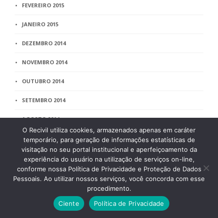
FEVEREIRO 2015
JANEIRO 2015
DEZEMBRO 2014
NOVEMBRO 2014
OUTUBRO 2014
SETEMBRO 2014
AGOSTO 2014
O Recivil utiliza cookies, armazenados apenas em caráter
JULHO 2014
temporário, para geração de informações estatísticas de
visitação no seu portal institucional e aperfeiçoamento da
JUNHO 2014
experiência do usuário na utilização de serviços on-line,
conforme nossa Política de Privacidade e Proteção de Dados
MAIO 2014
Pessoais. Ao utilizar nossos serviços, você concorda com esse
procedimento.
ABRIL 2014
Ciente
Política de Privacidade
MARÇO 2014