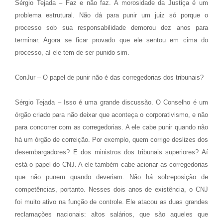
Sérgio Tejada – Faz e não faz. A morosidade da Justiça é um
problema estrutural. Não dá para punir um juiz só porque o
processo sob sua responsabilidade demorou dez anos para
terminar. Agora se ficar provado que ele sentou em cima do
processo, aí ele tem de ser punido sim.
ConJur – O papel de punir não é das corregedorias dos tribunais?
Sérgio Tejada – Isso é uma grande discussão. O Conselho é um
órgão criado para não deixar que aconteça o corporativismo, e não
para concorrer com as corregedorias. A ele cabe punir quando não
há um órgão de correição. Por exemplo, quem corrige deslizes dos
desembargadores? E dos ministros dos tribunais superiores? Aí
está o papel do CNJ. A ele também cabe acionar as corregedorias
que não punem quando deveriam. Não há sobreposição de
competências, portanto. Nesses dois anos de existência, o CNJ
foi muito ativo na função de controle. Ele atacou as duas grandes
reclamações nacionais: altos salários, que são aqueles que