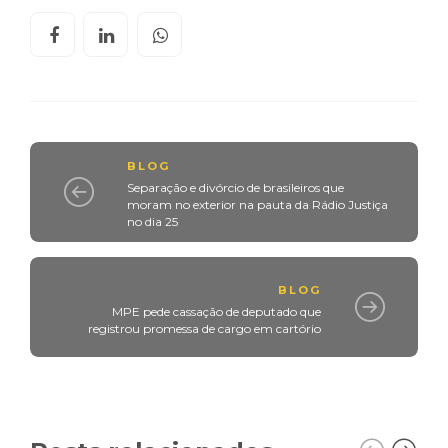
BLOG
Separação e divórcio de brasileiros que
moram no exterior na pauta da Rádio Justiça
no dia 25
BLOG
MPE pede cassação de deputado que
registrou promessa de cargo em cartório