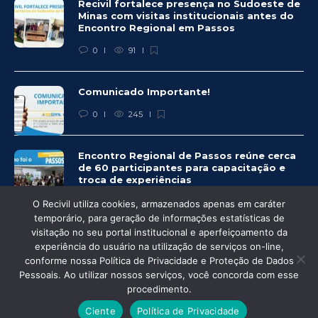
Recivil fortalece presença no Sudoeste de
Minas com visitas institucionais antes do
Encontro Regional em Passos
0
91
Comunicado Importante!
0
245
Encontro Regional de Passos reúne cerca
de 60 participantes para capacitação e
troca de experiências
0
249
O Recivil utiliza cookies, armazenados apenas em caráter
temporário, para geração de informações estatísticas de
visitação no seu portal institucional e aperfeiçoamento da
experiência do usuário na utilização de serviços on-line,
conforme nossa Política de Privacidade e Proteção de Dados
Pessoais. Ao utilizar nossos serviços, você concorda com esse
© Recivil 2020 – Todos os direitos reservados.
procedimento.
Desenvolvido por:
Ciente
Política de Privacidade