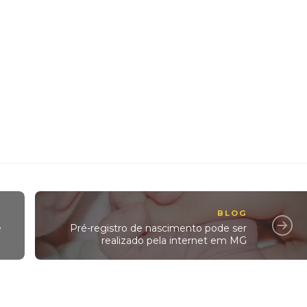
BLOG
e
Pré-registro de nascimento pode ser
realizado pela internet em MG