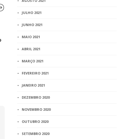
AGOSTO 2021
JULHO 2021
JUNHO 2021
BLOG
BLOG
MAIO 2021
o
Parte pode buscar
Portaria nº 
anulação de escritura e
Prorrogado 
ABRIL 2021
manutenção de posse em
análise da
ação única, diz TJSC
da lista de 
MARÇO 2021
dia 18 de j
2 min
read
FEVEREIRO 2021
1 min
read
JANEIRO 2021
DEZEMBRO 2020
NOVEMBRO 2020
OUTUBRO 2020
SETEMBRO 2020