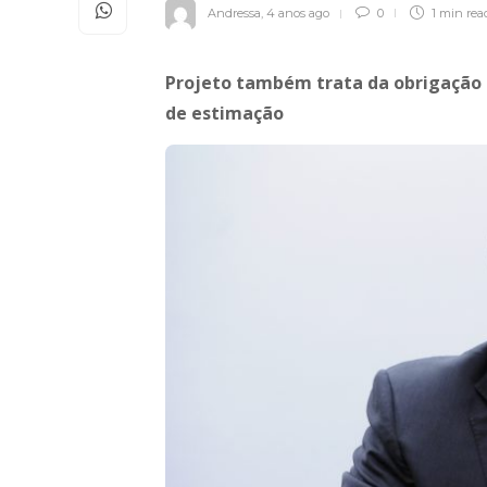
Andressa
,
4 anos ago
0
1 min
rea
Projeto também trata da obrigação 
de estimação