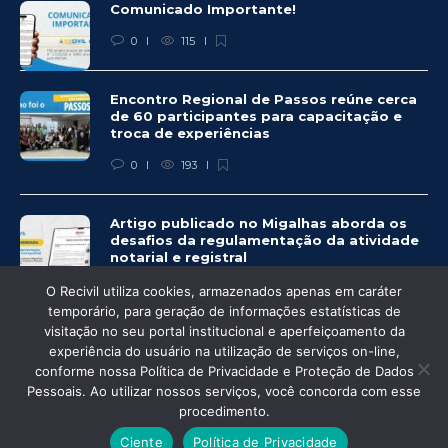
Comunicado Importante!
0
115
Encontro Regional de Passos reúne cerca
de 60 participantes para capacitação e
troca de experiências
0
193
Artigo publicado no Migalhas aborda os
desafios da regulamentação da atividade
notarial e registral
0
455
O Recivil utiliza cookies, armazenados apenas em caráter
temporário, para geração de informações estatísticas de
visitação no seu portal institucional e aperfeiçoamento da
experiência do usuário na utilização de serviços on-line,
conforme nossa Política de Privacidade e Proteção de Dados
© Recivil 2020 – Todos os direitos reservados.
Pessoais. Ao utilizar nossos serviços, você concorda com esse
procedimento.
Desenvolvido por:
Ciente
Política de Privacidade