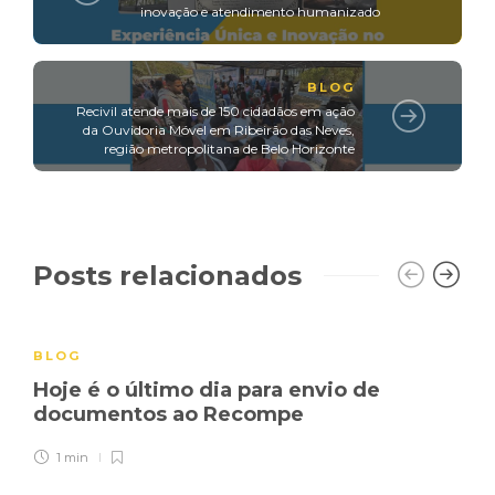
inovação e atendimento humanizado
BLOG
Recivil atende mais de 150 cidadãos em ação
da Ouvidoria Móvel em Ribeirão das Neves,
região metropolitana de Belo Horizonte
Posts relacionados
BLOG
Hoje é o último dia para envio de
documentos ao Recompe
1 min