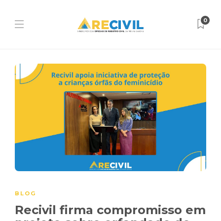
0
BLOG
Recivil firma compromisso em