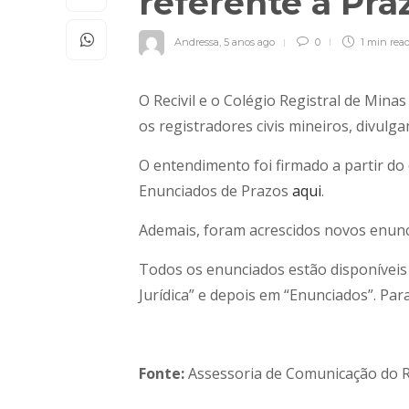
referente a Pra
Andressa
,
5 anos ago
0
1 min
rea
O Recivil e o Colégio Registral de Mina
os registradores civis mineiros, divul
O entendimento foi firmado a partir do
Enunciados de Prazos
aqui
.
Ademais, foram acrescidos novos enunci
Todos os enunciados estão disponíveis n
Jurídica” e depois em “Enunciados”. Par
Fonte:
Assessoria de Comunicação do R