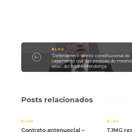
BLOG
'Defenderei o direito constitucional do
casamento civil das pessoas do mesm
sexo', diz André Mendonça
Posts relacionados
BLOG
BLOG
Contrato antenupcial –
TJMG res