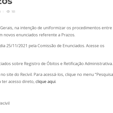
zos
d
151
s Gerais, na intenção de uniformizar os procedimentos entre
gam novos enunciados referente a Prazos.
 dia 25/11/2021 pela Comissão de Enunciados. Acesse os
ados sobre Registro de Óbitos e Retificação Administrativa.
o site do Recivil. Para acessá-los, clique no menu “Pesquis
a ter acesso direto,
clique aqui
.
ecivil