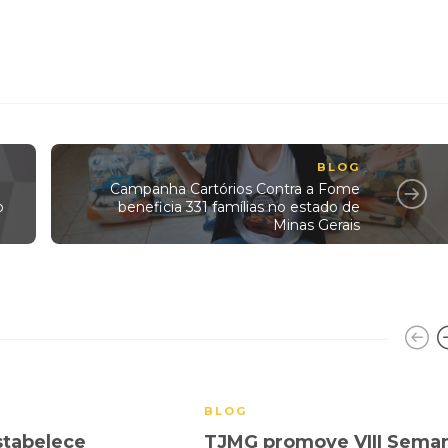
BLOG
Campanha Cartórios Contra a Fome
o
beneficia 331 famílias no estado de
Minas Gerais
BLOG
tabelece
TJMG promove VIII Sema