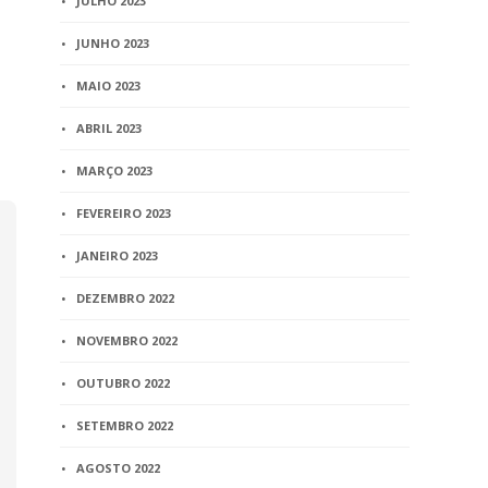
JULHO 2023
extrajudicial mesmo com
deve ser fi
testamento
mesmo que 
JUNHO 2023
do tutelad
3 min
read
MAIO 2023
2 min
read
ABRIL 2023
MARÇO 2023
FEVEREIRO 2023
JANEIRO 2023
DEZEMBRO 2022
NOVEMBRO 2022
OUTUBRO 2022
SETEMBRO 2022
AGOSTO 2022