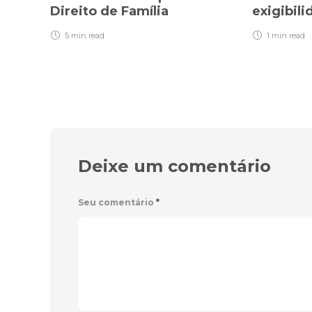
Direito de Família
exigibil
5 min
read
1 min
read
Deixe um comentário
Seu comentário
*