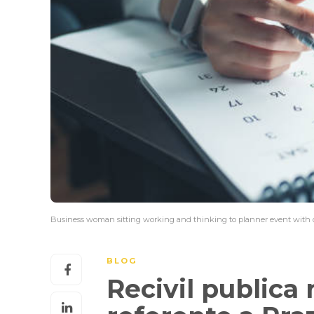
Business woman sitting working and thinking to planner event with cal
BLOG
Recivil publica