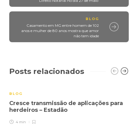
Direito Notarial no dia 27 de maio
BLOG
Casamento em MG entre homem de 102
anos e mulher de 80 anos mostra que amor
não tem idade
Posts relacionados
BLOG
Cresce transmissão de aplicações para
herdeiros – Estadão
4 min