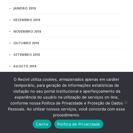
JANEIRO 2019
DEZEMBRO 2018
NOVEMBRO 2018
OUTUBRO 2018
SETEMBRO 2018
AGOSTO 2018
JULHO 2018
O Recivil utiliza cookies, armazenados apenas em caráter
temporário, para geração de informações estatísticas de
JUNHO 2018
visitação no seu portal institucional e aperfeiçoamento da
experiência do usuário na utilização de serviços on-line,
MAIO 2018
conforme nossa Política de Privacidade e Proteção de Dados
Pessoais. Ao utilizar nossos serviços, você concorda com esse
ABRIL 2018
procedimento.
Ciente
Política de Privacidade
MARÇO 2018