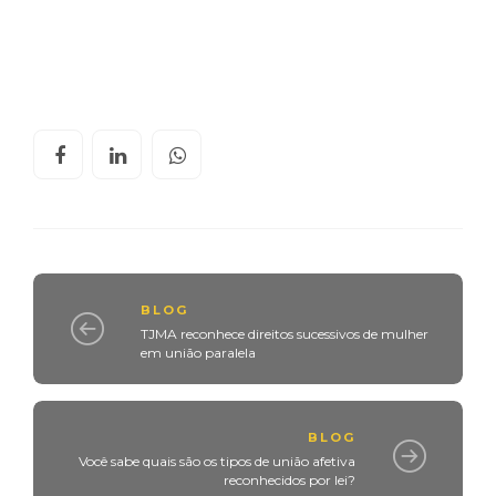
BLOG
TJMA reconhece direitos sucessivos de mulher
em união paralela
BLOG
Você sabe quais são os tipos de união afetiva
reconhecidos por lei?