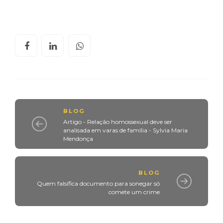
BLOG
Artigo - Relação homossexual deve ser
analisada em varas de família - Sylvia Maria
Mendonça
BLOG
Quem falsifica documento para sonegar só
comete um crime