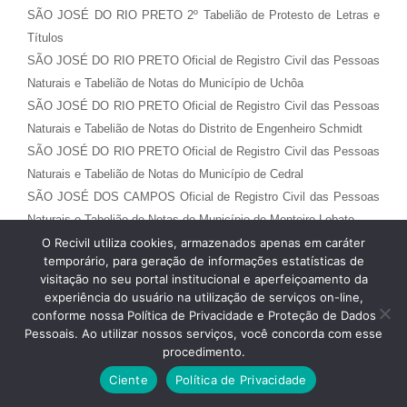
SÃO JOSÉ DO RIO PRETO 2º Tabelião de Protesto de Letras e
Títulos
SÃO JOSÉ DO RIO PRETO Oficial de Registro Civil das Pessoas
Naturais e Tabelião de Notas do Município de Uchôa
SÃO JOSÉ DO RIO PRETO Oficial de Registro Civil das Pessoas
Naturais e Tabelião de Notas do Distrito de Engenheiro Schmidt
SÃO JOSÉ DO RIO PRETO Oficial de Registro Civil das Pessoas
Naturais e Tabelião de Notas do Município de Cedral
SÃO JOSÉ DOS CAMPOS Oficial de Registro Civil das Pessoas
Naturais e Tabelião de Notas do Município de Monteiro Lobato
SÃO LUIZ DO PARAITINGA Tabelião de Notas e de Protesto de
O Recivil utiliza cookies, armazenados apenas em caráter
temporário, para geração de informações estatísticas de
Letras e Títulos
visitação no seu portal institucional e aperfeiçoamento da
SÃO LUIZ DO PARAITINGA Oficial de Registro Civil das Pessoas
experiência do usuário na utilização de serviços on-line,
Naturais e de Interdições e Tutelas da Sede
conforme nossa Política de Privacidade e Proteção de Dados
Pessoais. Ao utilizar nossos serviços, você concorda com esse
SÃO PEDRO Oficial de Registro Civil das Pessoas Naturais e de
procedimento.
Interdições e Tutelas da Sede
SÃO PEDRO Oficial de Registro Civil das Pessoas Naturais e
Ciente
Política de Privacidade
Tabelião de Notas do Município de Santa Maria da Serra