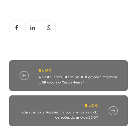
BLOG
Pais italianos lutam na Justiça para registrar
o filho como "Sexta-Feira"
BLOG
Caravana da Assistência Social encerra ciclo
de ações do ano de 2007