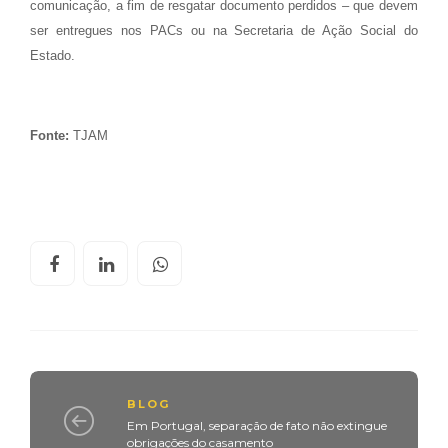
comunicação, a fim de resgatar documento perdidos – que devem
ser entregues nos PACs ou na Secretaria de Ação Social do
Estado.
Fonte:
TJAM
BLOG
Em Portugal, separação de fato não extingue
obrigações do casamento