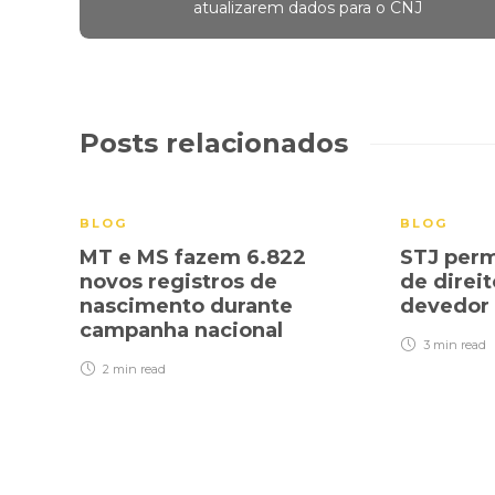
atualizarem dados para o CNJ
Posts relacionados
BLOG
BLOG
MT e MS fazem 6.822
STJ perm
novos registros de
de direit
nascimento durante
devedor
campanha nacional
3 min
read
2 min
read