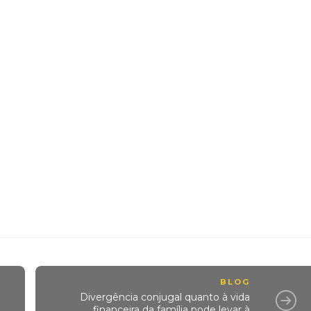
BLOG
Divergência conjugal quanto à vida
financeira da família pode levar à