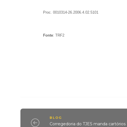
Proc. 0010314-26.2006.4.02.5101
Fonte
: TRF2
BLOG
Corregedoria do TJES manda cartórios