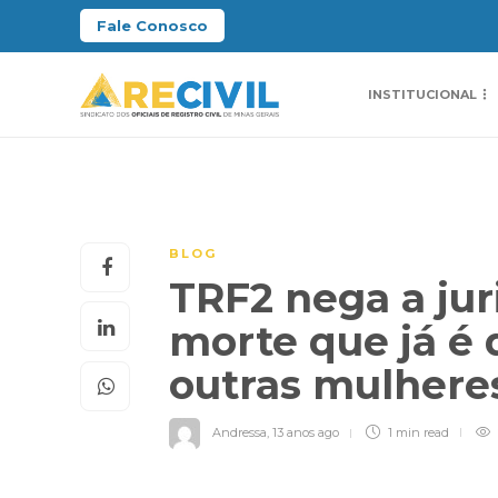
Fale Conosco
INSTITUCIONAL
BLOG
TRF2 nega a jur
morte que já é 
outras mulher
Andressa
,
13 anos ago
1 min
read