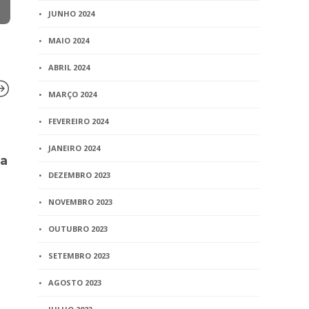
JUNHO 2024
MAIO 2024
ABRIL 2024
MARÇO 2024
FEVEREIRO 2024
BLOG
JANEIRO 2024
da
Nome de c
reconhecid
DEZEMBRO 2023
não pode c
NOVEMBRO 2023
certidão de
OUTUBRO 2023
2 min
read
SETEMBRO 2023
BLOG
AGOSTO 2023
O Norte de Minas – Brasil
comemora dez anos da lei