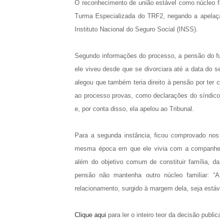
O reconhecimento de união estável como núcleo f
Turma Especializada do TRF2, negando a apelaçã
Instituto Nacional do Seguro Social (INSS).
Segundo informações do processo, a pensão do
f
ele viveu desde que se divorciara até a data do s
alegou que também teria direito à pensão por ter 
ao processo provas, como declarações do síndico 
e, por conta disso, ela apelou ao Tribunal.
Para a segunda instância, ficou comprovado nos
mesma época em que ele vivia com a companheira
além do objetivo comum de constituir família, da
pensão não mantenha outro núcleo familiar: “
relacionamento, surgido à margem dela, seja estáve
Clique aqui
para ler o inteiro teor da decisão publ