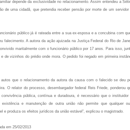
amiliar depende da exclusividade no relacionamento. Assim entendeu a Sét
o de uma cidadã, que pretendia receber pensão por morte de um servidor
uncionário público já é rateada entre a sua ex-esposa e a concubina com q
eu falecimento. A autora da ação ajuizada na Justiça Federal do Rio de Jane
convivido maritalmente com o funcionário público por 17 anos. Para isso, jun
e de vizinhos do prédio onde mora. O pedido foi negado em primeira instân
 autos que o relacionamento da autora da causa com o falecido se deu p
. O relator do processo, desembargador federal Reis Friede, ponderou q
 convivência pública, contínua e duradoura, é necessário que o instituidor
A existência e manutenção de outra união não permite que qualquer ou
l e produza os efeitos jurídicos da união estável”, explicou o magistrado.
icada em 25/02/2013