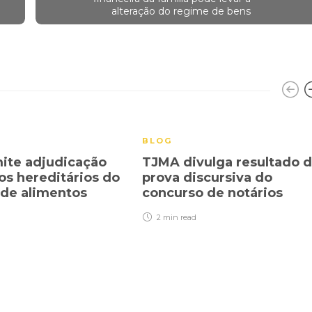
alteração do regime de bens
BLOG
ite adjudicação
TJMA divulga resultado 
os hereditários do
prova discursiva do
 de alimentos
concurso de notários
2 min
read