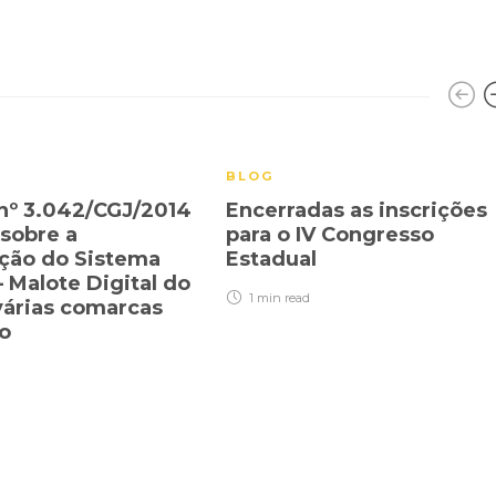
BLOG
 nº 3.042/CGJ/2014
Encerradas as inscrições
 sobre a
para o IV Congresso
ção do Sistema
Estadual
 Malote Digital do
1 min
read
árias comarcas
do