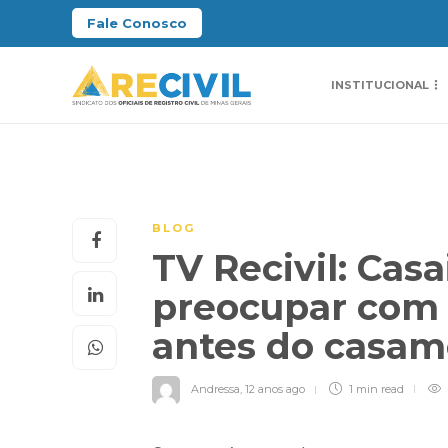
Fale Conosco
INSTITUCIONAL
BLOG
TV Recivil: Ca
preocupar com 
antes do casa
Andressa
,
12 anos ago
1 min
read