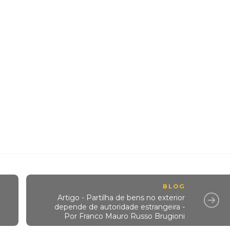
BLOG
Artigo - Partilha de bens no exterior
depende de autoridade estrangeira -
Por Franco Mauro Russo Brugioni