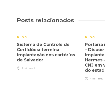
Posts relacionados
BLOG
BLOG
Sistema de Controle de
Portaria
Certidões: termina
– Dispõe
implantação nos cartórios
implanta
de Salvador
Hermes –
CNJ em v
1 min
read
do esta
4 min
read