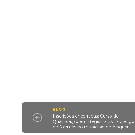
BLOG
Inscrições encerradas: Curso de
Qualificação em Registro Civil - Código
de Normas no município de Araguari