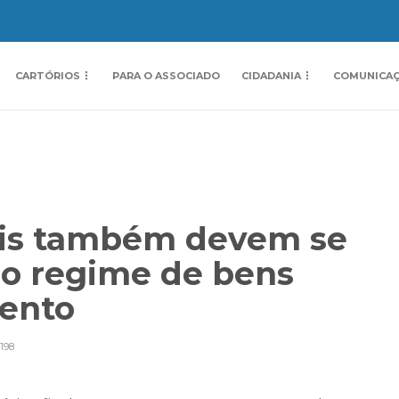
CARTÓRIOS
PARA O ASSOCIADO
CIDADANIA
COMUNICA
sais também devem se
o regime de bens
mento
198