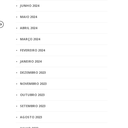
JUNHO 2024
MAIO 2024
ABRIL 2024
MARÇO 2024
BLOG
BLOG
FEVEREIRO 2024
Rádio Justiça destaca
Bebês serão
paternidade espontânea
dentro da 
JANEIRO 2024
em cartórios e assistência
Rio de Jane
jurídica gratuita a presos
DEZEMBRO 2023
1 min
read
3 min
read
NOVEMBRO 2023
OUTUBRO 2023
SETEMBRO 2023
AGOSTO 2023