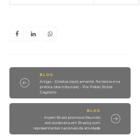
BLOG
Artigo - Direitos da(o) amante. Na teoria e na
prática (dos tribunais) - Por Pablo Stolze
Gagliano
BLOG
Arpen-Brasil promove Reunião
extraordinária em Brasília com
representantes nacionais da atividade