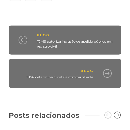
BLOG
TJMS autoriza inclusão de apelido público em
registro civil
BLOG
TJSP determina curatela compartilhada
Posts relacionados