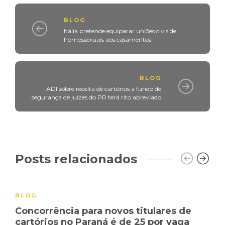
BLOG
Itália pretende equiparar uniões civis de
homossexuais aos casamentos
BLOG
ADI sobre receita de cartórios a fundo de
segurança de juízes do PR terá rito abreviado
Posts relacionados
BLOG
Concorrência para novos titulares de
cartórios no Paraná é de 25 por vaga