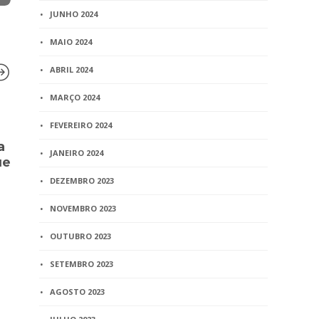
JUNHO 2024
MAIO 2024
ABRIL 2024
MARÇO 2024
FEVEREIRO 2024
BLOG
a
Comissão G
JANEIRO 2024
ue
os valores 
compensaçã
DEZEMBRO 2023
gratuitos p
mês de mai
NOVEMBRO 2023
1 min
read
OUTUBRO 2023
BLOG
SETEMBRO 2023
Artigo – A comunhão
parcial de bens e a
AGOSTO 2023
incomunicabilidade dos