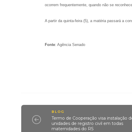
ocorrem frequentemente, quando não se reconhece a
A partir da quinta-feira (5), a matéria passará a co
Fonte
: Agência Senado
BLOG
Termo de Cooperação visa instalação d
unidades de registro civil em todas
maternidades do RS