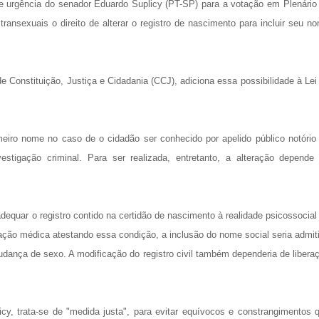
 de urgência do senador Eduardo Suplicy (PT-SP) para a votação em Plenário
ransexuais o direito de alterar o registro de nascimento para incluir seu n
Constituição, Justiça e Cidadania (CCJ), adiciona essa possibilidade à Lei
iro nome no caso de o cidadão ser conhecido por apelido público notório
tigação criminal. Para ser realizada, entretanto, a alteração depende
dequar o registro contido na certidão de nascimento à realidade psicossocial
ação médica atestando essa condição, a inclusão do nome social seria admit
udança de sexo. A modificação do registro civil também dependeria de libera
cy, trata-se de "medida justa", para evitar equívocos e constrangimentos 