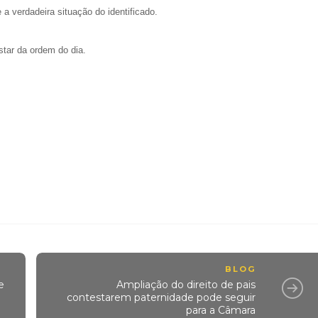
 verdadeira situação do identificado.
nstar da ordem do dia.
BLOG
e
Ampliação do direito de pais
contestarem paternidade pode seguir
para a Câmara