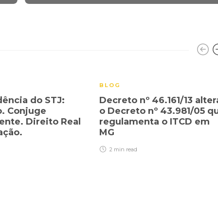
BLOG
dência do STJ:
Decreto nº 46.161/13 alter
. Conjuge
o Decreto nº 43.981/05 q
ente. Direito Real
regulamenta o ITCD em
ação.
MG
2 min
read