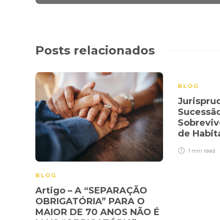
Posts relacionados
BLOG
Jurispru
Sucessão
Sobreviv
de Habit
1 min
read
BLOG
Artigo – A “SEPARAÇÃO
OBRIGATÓRIA” PARA O
MAIOR DE 70 ANOS NÃO É