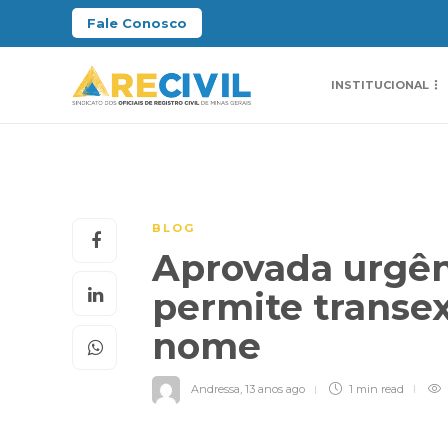
Fale Conosco
INSTITUCIONAL
BLOG
Aprovada urgên
permite transe
nome
Andressa
,
13 anos ago
1 min
read