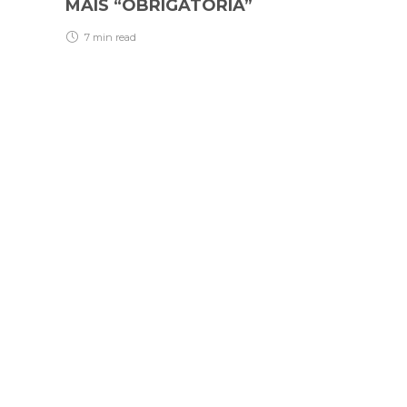
MAIS “OBRIGATÓRIA”
7 min
read