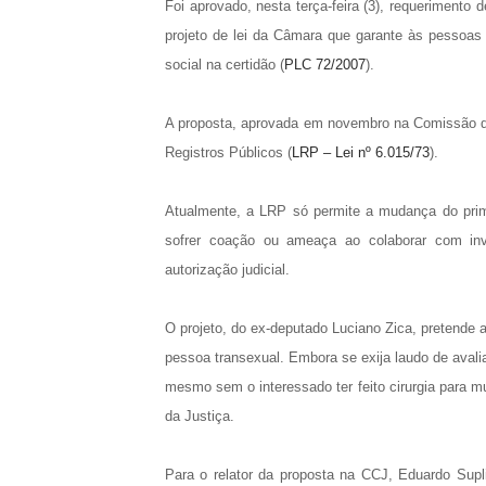
Foi aprovado, nesta terça-feira (3), requerimento
projeto de lei da Câmara que garante às pessoas t
social na certidão (
PLC 72/2007
).
A proposta, aprovada em novembro na Comissão de 
Registros Públicos (
LRP – Lei nº 6.015/73
).
Atualmente, a LRP só permite a mudança do prime
sofrer coação ou ameaça ao colaborar com inves
autorização judicial.
O projeto, do ex-deputado Luciano Zica, pretende a
pessoa transexual. Embora se exija laudo de avali
mesmo sem o interessado ter feito cirurgia para m
da Justiça.
Para o relator da proposta na CCJ, Eduardo Supli