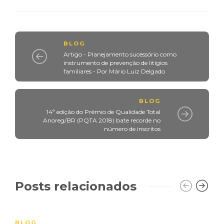
BLOG
Artigo - Planejamento sucessório como
instrumento de prevenção de litígios
familiares - Por Mário Luiz Delgado
BLOG
14ª edição do Prêmio de Qualidade Total
Anoreg/BR (PQTA 2018) bate recorde no
número de inscritos
Posts relacionados
BLOG