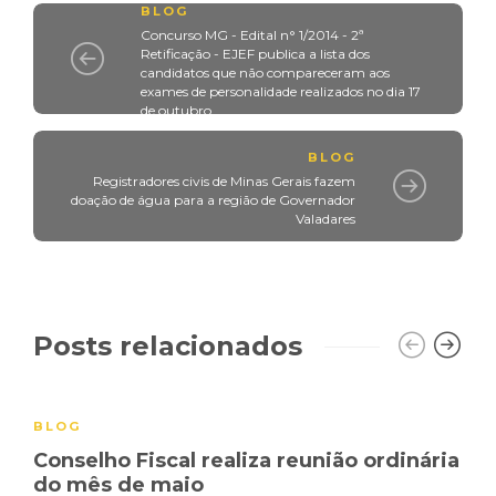
BLOG
Concurso MG - Edital n° 1/2014 - 2ª
Retificação - EJEF publica a lista dos
candidatos que não compareceram aos
exames de personalidade realizados no dia 17
de outubro
BLOG
Registradores civis de Minas Gerais fazem
doação de água para a região de Governador
Valadares
Posts relacionados
BLOG
Conselho Fiscal realiza reunião ordinária
do mês de maio