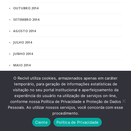
OUTUBRO 2014
SETEMBRO 2014
AGOSTO 2014
JULHO 2014
JUNHO 2014
MAIO 2014
ABRIL 2014
O Recivil utiliza cookies, armazenados apenas em caráter
temporário, para geração de informações estatísticas de
MARÇO 2014
visitação no seu portal institucional e aperfeiçoamento da
experiência do usuário na utilização de serviços on-line,
FEVEREIRO 2014
conforme nossa Política de Privacidade e Proteção de Dados
Pessoais. Ao utilizar nossos serviços, você concorda com esse
JANEIRO 2014
procedimento.
Ciente
Política de Privacidade