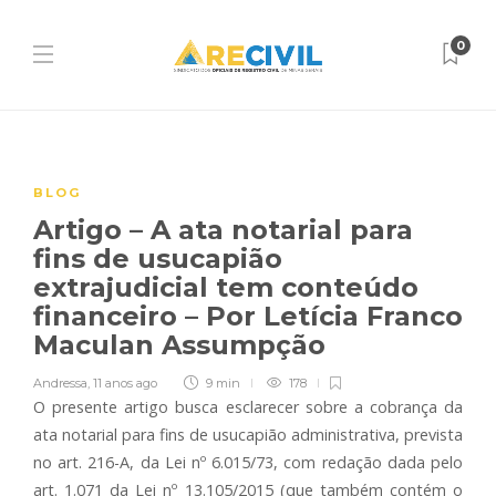
0
BLOG
Artigo – A ata notarial para
fins de usucapião
extrajudicial tem conteúdo
financeiro – Por Letícia Franco
Maculan Assumpção
Andressa
,
11 anos ago
9 min
178
O presente artigo busca esclarecer sobre a cobrança da
ata notarial para fins de usucapião administrativa, prevista
no art. 216-A, da Lei nº 6.015/73, com redação dada pelo
art. 1.071 da Lei nº 13.105/2015 (que também contém o